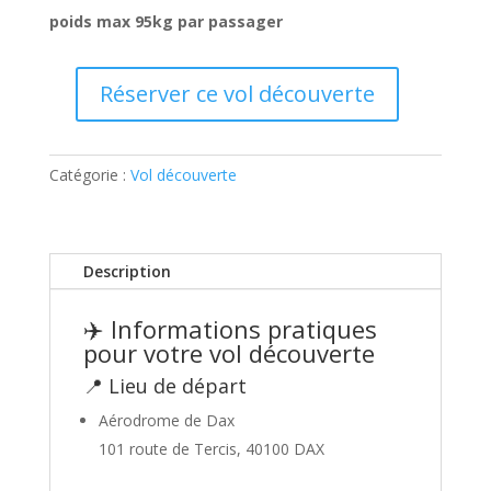
poids max 95kg par passager
Réserver ce vol découverte
quantité
de
Vol
Catégorie :
Vol découverte
découverte
3
personnes
Description
✈️ Informations pratiques
pour votre vol découverte
📍 Lieu de départ
Aérodrome de Dax
101 route de Tercis, 40100 DAX