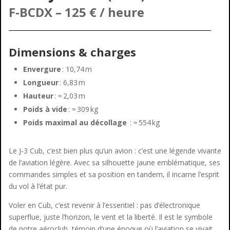
F-BCDX
– 125 € / heure
Dimensions & charges
Envergure
: 10,74 m
Longueur
: 6,83 m
Hauteur
: ≈ 2,03 m
Poids à vide
: ≈ 309 kg
Poids maximal au décollage
: ≈ 554 kg
Le J‑3 Cub, c’est bien plus qu’un avion : c’est une légende vivante
de l’aviation légère. Avec sa silhouette jaune emblématique, ses
commandes simples et sa position en tandem, il incarne l’esprit
du vol à l’état pur.
Voler en Cub, c’est revenir à l’essentiel : pas d’électronique
superflue, juste l’horizon, le vent et la liberté. Il est le symbole
de notre aéroclub, témoin d’une époque où l’aviation se vivait