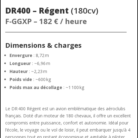
DR400 – Régent
(180cv)
F-GGXP
– 182 € / heure
Dimensions & charges
Envergure
: 8,72 m
Longueur
: ~6,96 m
Hauteur
: ~2,23 m
Poids vide
: ~600 kg
Poids max au décollage
: ~1 100 kg
Le DR 400 Régent est un avion emblématique des aéroclubs
français. Doté d’un moteur de 180 chevaux, il offre un excellent
compromis entre puissance, confort et autonomie. Idéal pour
l’école, le voyage ou le vol de loisir, il peut embarquer jusqu’à 4
personnes tout en restant économique et agréable à piloter.