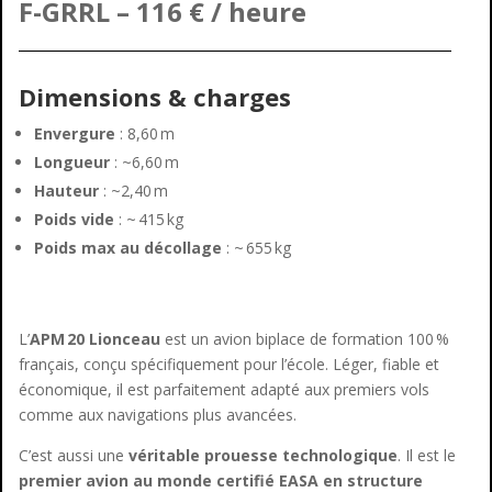
F-GRRL
– 116 € / heure
Dimensions & charges
Envergure
: 8,60 m
Longueur
: ~6,60 m
Hauteur
: ~2,40 m
Poids vide
: ~ 415 kg
Poids max au décollage
: ~ 655 kg
L’
APM 20 Lionceau
est un avion biplace de formation 100 %
français, conçu spécifiquement pour l’école. Léger, fiable et
économique, il est parfaitement adapté aux premiers vols
comme aux navigations plus avancées.
C’est aussi une
véritable prouesse technologique
. Il est le
premier avion au monde certifié EASA en structure