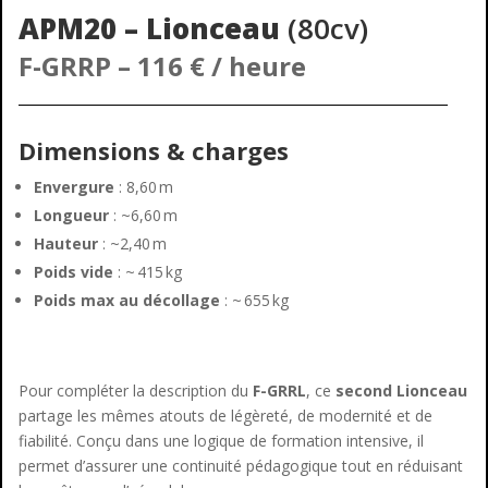
APM20 – Lionceau
(80cv)
F-GRRP
– 116 € / heure
Dimensions & charges
Envergure
: 8,60 m
Longueur
: ~6,60 m
Hauteur
: ~2,40 m
Poids vide
: ~ 415 kg
Poids max au décollage
: ~ 655 kg
Pour compléter la description du
F-GRRL
, ce
second Lionceau
partage les mêmes atouts de légèreté, de modernité et de
fiabilité. Conçu dans une logique de formation intensive, il
permet d’assurer une continuité pédagogique tout en réduisant