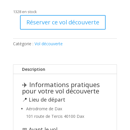
1328 en stock
Réserver ce vol découverte
quantité
de
Vol
Catégorie :
Vol découverte
découverte
1
personne
–
Description
Lionceau
✈️ Informations pratiques
pour votre vol découverte
📍 Lieu de départ
Aérodrome de Dax
101 route de Tercis 40100 Dax
📅 Avant le vol